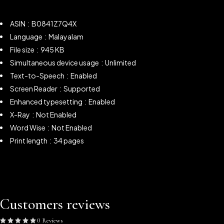
ASIN ‏ : ‎ B0841Z7Q4X
Language ‏ : ‎ Malayalam
File size ‏ : ‎ 945 KB
Simultaneous device usage ‏ : ‎
Unlimited
Text-to-Speech ‏ : ‎
Enabled
Screen Reader ‏ : ‎
Supported
Enhanced typesetting ‏ : ‎
Enabled
X-Ray ‏ : ‎
Not Enabled
Word Wise ‏ : ‎ Not Enabled
Print length ‏ : ‎ 34 pages
Customers reviews
0 Reviews