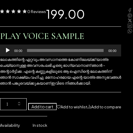
199.00
0 Reviews
PLAY VOICE SAMPLE
Audio
00:00
00:00
Player
ലോകത്തിന്റെ ഏറ്റവും അവസാനത്തെ കോണിലേയ്ക്ക് യാത്ര
ചെയ്യാനുള്ള അവസരം ലഭിച്ച ഒരു ഭാഗ്യവാനാണ് ഞാൻ –
അന്റാർട്ടിക്ക. എന്റെ കണ്ണുകളിലൂടെ ആ ഐസിന്റെ ലോകത്തിന്
ഞാൻ സാക്ഷ്യം വഹിച്ചു. മനോഹരമായ എന്റെ യാത്ര അനുഭവങ്ങൾ
ഞാൻ പങ്കുവെയ്ക്കുകയാണ് ഇവിടെ നിങ്ങൾക്കായി.
Add to cart
Add to wishlist
Add to compare
Availability
In stock