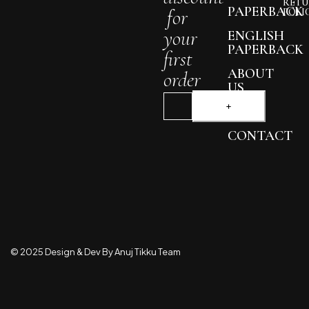
discount
AND
RETU
PAPERBACK
for
POLI
your
ENGLISH
PAPERBACK
first
ABOUT
order
US
BLOG
CONTACT
© 2025 Design & Dev By Anuj Tikku Team