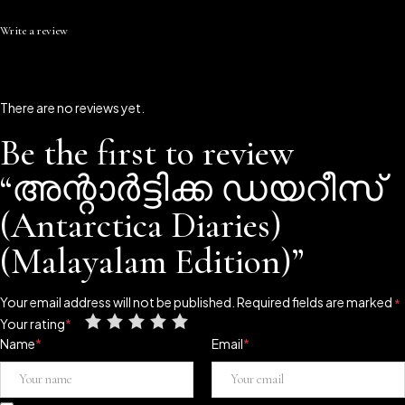
Write a review
There are no reviews yet.
Be the first to review
“അന്റാർട്ടിക്ക ഡയറീസ്
(Antarctica Diaries)
(Malayalam Edition)”
Your email address will not be published.
Required fields are marked
*
Your rating
*
Name
*
Email
*