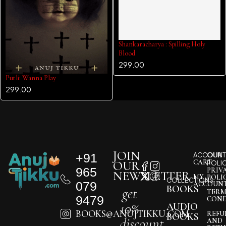
Putli: Wanna Play
Shankaracharya : Spilling Holy
Blood
299.00
299.00
JOIN
+91
ACCOUNT
OUR
CART
OUR
POLI
965
PRIV
NEWSLETTER
MY
POLI
COLLECTIONS
079
ACCOUN
BOOKS
get
TERM
9479
COND
10%
AUDIO
BOOKS@ANUJTIKKU.COM
REFU
BOOKS