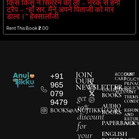
किस किस ने सिमरन की ली – नरक से हनी
ट्रैप – “हाँ सर, मैंने अपने पिताजी को मार
डाला।” हेक्सालॉजी
Rent This Book ₹
2.00
JOIN
+91
ACCOUNT
OUR
CART
OUR
POLIC
965
PRIVA
NEWSLETTER
MY
POLIC
COLLECTIONS
079
ACCOUNT
BOOKS
get
TERMS
9479
CONDI
10%
AUDIO
BOOKS@ANUJTIKKU.COM
REFUN
BOOKS
discount
AND
RETUR
PAPERBACK
for
POLIC
your
ENGLISH