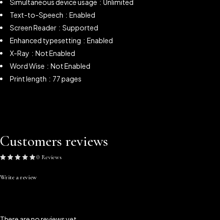
Simultaneous device usage ‏ : ‎
Unlimited
Text-to-Speech ‏ : ‎
Enabled
Screen Reader ‏ : ‎
Supported
Enhanced typesetting ‏ : ‎
Enabled
X-Ray ‏ : ‎
Not Enabled
Word Wise ‏ : ‎
Not Enabled
Print length ‏ : ‎ 77 pages
Customers reviews
0 Reviews
Write a review
There are no reviews yet.