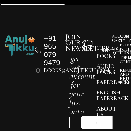
JOIN
+91
ACCOUNT
OUR
CART
OUR
POLI
965
PRIV
NEWSLETTER
MY
POLI
COLLECTIONS
079
ACCOUN
BOOKS
get
TERM
9479
COND
10%
AUDIO
BOOKS@ANUJTIKKU.COM
REFU
BOOKS
discount
AND
RETU
PAPERBACK
for
POLI
your
ENGLISH
PAPERBACK
first
ABOUT
order
US
BLOG