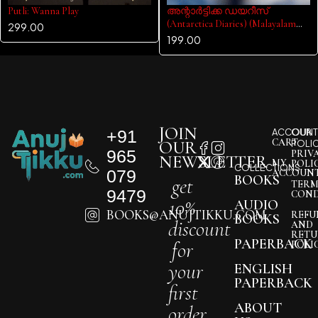
Putli: Wanna Play
അന്റാർട്ടിക്ക ഡയറീസ്
(Antarctica Diaries) (Malayalam
299.00
Edition)
199.00
JOIN
+91
ACCOUNT
OUR
CART
OUR
POLI
965
PRIV
NEWSLETTER
MY
POLI
COLLECTIONS
079
ACCOUN
BOOKS
get
TERM
9479
COND
10%
AUDIO
BOOKS@ANUJTIKKU.COM
REFU
BOOKS
discount
AND
RETU
PAPERBACK
for
POLI
your
ENGLISH
PAPERBACK
first
ABOUT
order