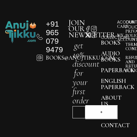
JOIN
+91
ACCOUNT
OUR
CART
OUR
POLI
965
PRIV
NEWSLETTER
MY
POLI
COLLECTIONS
079
ACCOUN
BOOKS
get
TERM
9479
COND
10%
AUDIO
BOOKS@ANUJTIKKU.COM
REFU
BOOKS
discount
AND
RETU
PAPERBACK
for
POLI
your
ENGLISH
PAPERBACK
first
ABOUT
order
US
BLOG
CONTACT