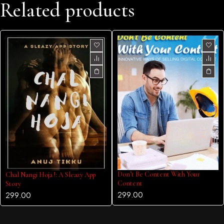
Related products
Don’t Be Content With Your
Chal Nangi Hoja !: A Sleazy App
Content
Story
299.00
299.00